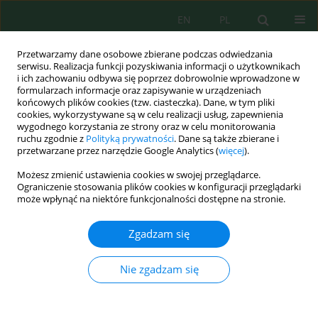
EN
PL
Przetwarzamy dane osobowe zbierane podczas odwiedzania
serwisu. Realizacja funkcji pozyskiwania informacji o użytkownikach
i ich zachowaniu odbywa się poprzez dobrowolnie wprowadzone w
formularzach informacje oraz zapisywanie w urządzeniach
końcowych plików cookies (tzw. ciasteczka). Dane, w tym pliki
cookies, wykorzystywane są w celu realizacji usług, zapewnienia
wygodnego korzystania ze strony oraz w celu monitorowania
Wolumen 19, Zeszyt 6, 2018
ruchu zgodnie z
Polityką prywatności
. Dane są także zbierane i
przetwarzane przez narzędzie Google Analytics (
więcej
).
Możesz zmienić ustawienia cookies w swojej przeglądarce.
Ograniczenie stosowania plików cookies w konfiguracji przeglądarki
Analiza hydrologiczno-
może wpłynąć na niektóre funkcjonalności dostępne na stronie.
środowiskowa lokalizacji małej
Zgadzam się
elektrowni wodnej na rzece
Nie zgadzam się
Budkowiczanka w miejscowości
Krzywa Góra