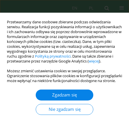
EN
PL
Przetwarzamy dane osobowe zbierane podczas odwiedzania
serwisu. Realizacja funkcji pozyskiwania informacji o użytkownikach
i ich zachowaniu odbywa się poprzez dobrowolnie wprowadzone w
formularzach informacje oraz zapisywanie w urządzeniach
końcowych plików cookies (tzw. ciasteczka). Dane, w tym pliki
cookies, wykorzystywane są w celu realizacji usług, zapewnienia
wygodnego korzystania ze strony oraz w celu monitorowania
Zeszyt 41, 2015
ruchu zgodnie z
Polityką prywatności
. Dane są także zbierane i
przetwarzane przez narzędzie Google Analytics (
więcej
).
Możesz zmienić ustawienia cookies w swojej przeglądarce.
Ograniczenie stosowania plików cookies w konfiguracji przeglądarki
ANALIZA PRZEMIAN MATERII
może wpłynąć na niektóre funkcjonalności dostępne na stronie.
ORGANICZNEJ PODCZAS
Zgadzam się
BEZTLENOWEGO
Nie zgadzam się
OCZYSZCZANIA ŚCIEKÓW Z
PRODUKCJI TŁUSZCZY