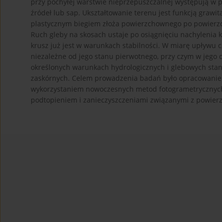
przy pochyłej warstwie nieprzepuszczalnej występują w po
źródeł lub sap. Ukształtowanie terenu jest funkcją grawi
plastycznym biegiem złoża powierzchownego po powier
Ruch gleby na skosach ustaje po osiągnięciu nachylenia
krusz już jest w warunkach stabilności. W miarę upływu c
niezależne od jego stanu pierwotnego, przy czym w jego do
określonych warunkach hydrologicznych i glebowych sta
zaskórnych. Celem prowadzenia badań było opracowanie 
wykorzystaniem nowoczesnych metod fotogrametrycznych
podtopieniem i zanieczyszczeniami związanymi z powie