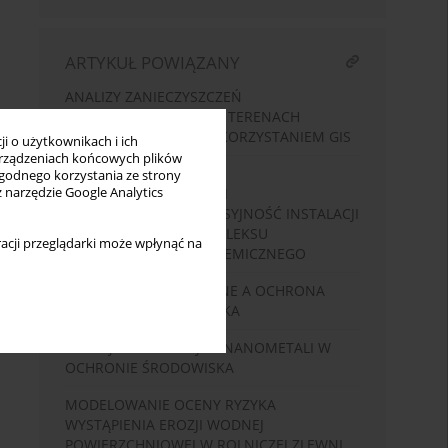
ARTYKUŁ POWIĄZANY
ANALIZY ZANIECZYSZCZEŃ
KOMUNIKACYJNYCH NA TERENACH
ZABUDOWANYCH Z WYKORZYSTANIEM GIS
i o użytkownikach i ich
rządzeniach końcowych plików
INTEGRACJA DZIAŁAŃ
wygodnego korzystania ze strony
z narzędzie Google Analytics
EFEKTYWNOŚCIOWYCH I
OGRANICZAJĄCYCH EMISYJNOŚĆ INSTALACJI
PRODUKCYJNYCH KOMPLEKSU
acji przeglądarki może wpłynąć na
RAFINERYJNO-PETROCHEMICZNEGO
INWESTYCJE BUDOWLANE A OCHRONA
PRZYRODY I ŚRODOWISKA
POTECJAŁ APLIKACYJNY NANOMETALI W
OCHRONIE ŚRODOWISKA
MODELOWANIE OCENY RYZYKA
WYSTĄPIENIA EROZJI WODNEJ
POWIERZCHNIOWEJ W ROLNICZEJ ZLEWNI