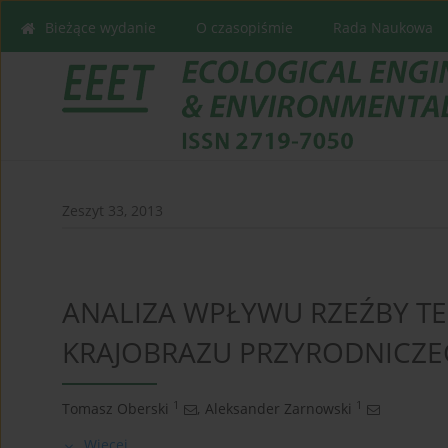
Bieżące wydanie
O czasopiśmie
Rada Naukowa
Zeszyt 33, 2013
ANALIZA WPŁYWU RZEŹBY T
KRAJOBRAZU PRZYRODNICZE
1
1
Tomasz Oberski
,
Aleksander Zarnowski
Więcej