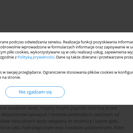
ne podczas odwiedzania serwisu. Realizacja funkcji pozyskiwania informacj
obrowolnie wprowadzone w formularzach informacje oraz zapisywanie w u
 tym pliki cookies, wykorzystywane są w celu realizacji usług, zapewnienia 
 zgodnie z
Polityką prywatności
. Dane są także zbierane i przetwarzane prze
yszczenia gleb
zagospodarowanie terenu
GIS
s w swojej przeglądarce. Ograniczenie stosowania plików cookies w konfigur
 na stronie.
Nie zgadzam się
jawiska przyrodnicze zachodzące na powierzchni Ziemi.
ntu Europejskiego i Rady Europy (23.10.2000) nakazuje
ia zasobami wody, między innymi poprzez ochronę przed
 ekosystemów lądowych i terenów podmokłych zależnych od
ków naturalnych wody związana ze strukturą i typem gleb,
ód w cyklu hydrologicznym oraz z wodami podziemnymi, które