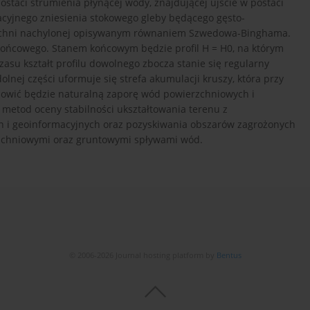
staci strumienia płynącej wody, znajdującej ujście w postaci
tacyjnego zniesienia stokowego gleby będącego gęsto-
zchni nachylonej opisywanym równaniem Szwedowa-Binghama.
 końcowego. Stanem końcowym będzie profil H = H0, na którym
zasu kształt profilu dowolnego zbocza stanie się regularny
lnej części uformuje się strefa akumulacji kruszy, która przy
nowić będzie naturalną zaporę wód powierzchniowych i
metod oceny stabilności ukształtowania terenu z
 i geoinformacyjnych oraz pozyskiwania obszarów zagrożonych
rzchniowymi oraz gruntowymi spływami wód.
© 2006-2026 Journal hosting platform by
Bentus