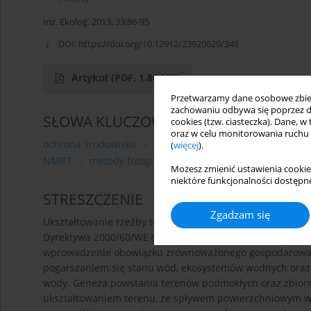
Inż. Ekolog. 2013; 33:86-95
DOI:
https://doi.org/10.12912/23920629/348
Artykuł
(PDF, 1.86 MB)
Przetwarzamy dane osobowe zbiera
zachowaniu odbywa się poprzez d
SŁOWA KLUCZOWE
cookies (tzw. ciasteczka). Dane, w
oraz w celu monitorowania ruchu
ochrona środowiska
zanieczyszczenia wód
zaniecz
(
więcej
).
NMRT
metody fotogrametryczne
Możesz zmienić ustawienia cookie
niektóre funkcjonalności dostępne
STRESZCZENIE
Zgadzam się
Ukształtowanie rzeźby terenu ma podstawowy wpływ na z
Dyrektywa 2000/60/WE (Ramowa Dyrektywa Wodna) Parlame
wprowadzenie obowiązku zrównoważonego gospodarowan
pogarszaniem się stanu wód, ekosystemów wodnych oraz
wody. Geneza powstania terenów podmokłych oraz zbiorni
ukształtowaniem terenu, ze spływem powierzchniowym w