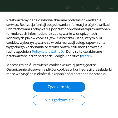
EN
PL
Przetwarzamy dane osobowe zbierane podczas odwiedzania
serwisu. Realizacja funkcji pozyskiwania informacji o użytkownikach
i ich zachowaniu odbywa się poprzez dobrowolnie wprowadzone w
formularzach informacje oraz zapisywanie w urządzeniach
końcowych plików cookies (tzw. ciasteczka). Dane, w tym pliki
cookies, wykorzystywane są w celu realizacji usług, zapewnienia
wygodnego korzystania ze strony oraz w celu monitorowania
Autor
KHADDARI ACHRAF
ruchu zgodnie z
Polityką prywatności
. Dane są także zbierane i
przetwarzane przez narzędzie Google Analytics (
więcej
).
Możesz zmienić ustawienia cookies w swojej przeglądarce.
Assessing the environmental impacts of a landfill
Ograniczenie stosowania plików cookies w konfiguracji przeglądarki
site in Kénitra province using GIS-AHP and the
może wpłynąć na niektóre funkcjonalności dostępne na stronie.
Leopold matrix
Zgadzam się
Asmae Titafi
,
Achraf Khaddari
,
Basma Naoui
,
Zohra Bejjaji
,
Mohamed
Tayebi
,
Zahra Mourabit
,
Zahra Slimani
,
Fatma Bali
Nie zgadzam się
Ecol. Eng. Environ. Technol. 2025; 8:281-293
DOI
:
https://doi.org/10.12912/27197050/208291
Statystyki