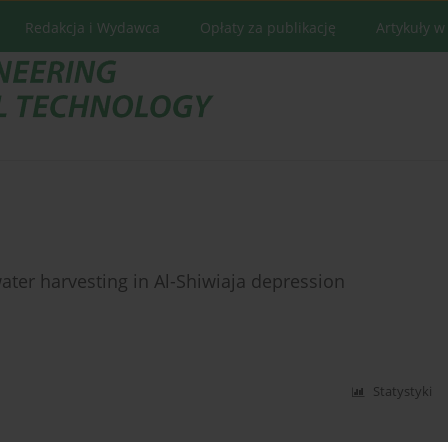
Redakcja i Wydawca
Opłaty za publikację
Artykuły w
ater harvesting in Al-Shiwiaja depression
Statystyki