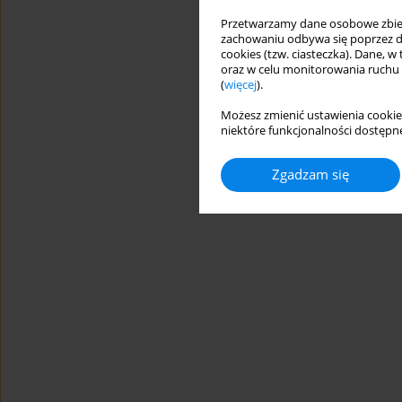
Przetwarzamy dane osobowe zbiera
zachowaniu odbywa się poprzez d
cookies (tzw. ciasteczka). Dane, w
oraz w celu monitorowania ruchu
(
więcej
).
Możesz zmienić ustawienia cookie
niektóre funkcjonalności dostępne
Zgadzam się