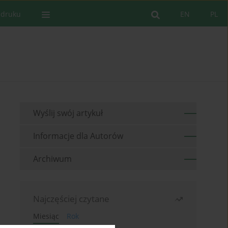
 druku
EN
PL
Wyślij swój artykuł
Informacje dla Autorów
Archiwum
Najczęściej czytane
Miesiąc
Rok