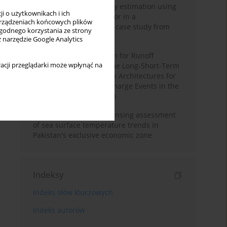
Improving soil erodibility estimation using
i o użytkownikach i ich
a plasticity-based K factor in a
rządzeniach końcowych plików
Mediterranean basin: A case study from
wygodnego korzystania ze strony
northern Morocco
z narzędzie Google Analytics
Deep Learning Approach for Runoff
acji przeglądarki może wpłynąć na
Prediction: Evaluating the Long-Short-Term
Memory Neural Network Architectures for
Capturing Extreme Discharge Events in the
Ouergha Basin, Morocco
A two-decade remote sensing assessment
of sea surface temperature trends in
Pakistan's exclusive economic zone
Indeksy
Indeks słów kluczowych
Indeks autorów