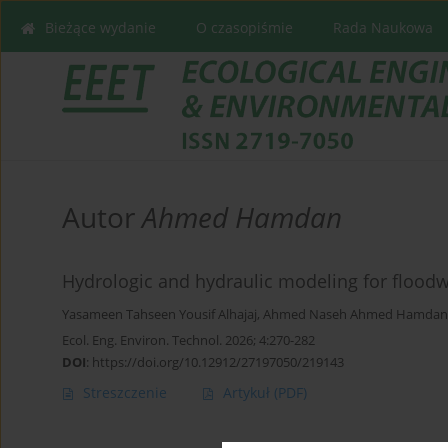
Bieżące wydanie
O czasopiśmie
Rada Naukowa
Autor
Ahmed Hamdan
Hydrologic and hydraulic modeling for floodw
Yasameen Tahseen Yousif Alhajaj
,
Ahmed Naseh Ahmed Hamdan
Ecol. Eng. Environ. Technol. 2026; 4:270-282
DOI
:
https://doi.org/10.12912/27197050/219143
Streszczenie
Artykuł
(PDF)