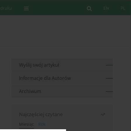
 druku
EN
PL
Wyślij swój artykuł
Informacje dla Autorów
Archiwum
Najczęściej czytane
Miesiąc
Rok