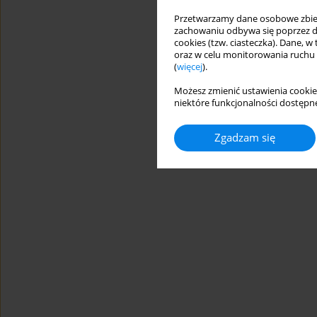
Przetwarzamy dane osobowe zbiera
zachowaniu odbywa się poprzez d
cookies (tzw. ciasteczka). Dane, w
oraz w celu monitorowania ruchu
(
więcej
).
Możesz zmienić ustawienia cookie
niektóre funkcjonalności dostępne
Zgadzam się