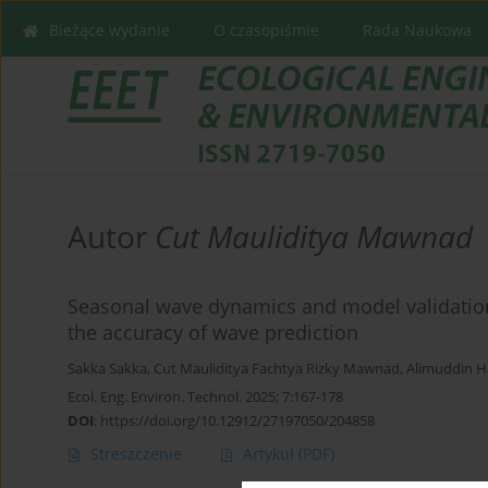
Bieżące wydanie
O czasopiśmie
Rada Naukowa
Autor
Cut Mauliditya Mawnad
Seasonal wave dynamics and model validation
the accuracy of wave prediction
Sakka Sakka
,
Cut Mauliditya Fachtya Rizky Mawnad
,
Alimuddin H
Ecol. Eng. Environ. Technol. 2025; 7:167-178
DOI
:
https://doi.org/10.12912/27197050/204858
Streszczenie
Artykuł
(PDF)