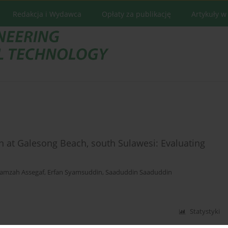
Redakcja i Wydawca
Opłaty za publikację
Artykuły w
 at Galesong Beach, south Sulawesi: Evaluating
amzah Assegaf
,
Erfan Syamsuddin
,
Saaduddin Saaduddin
Statystyki