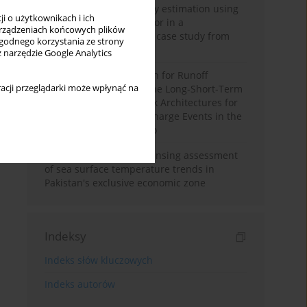
Improving soil erodibility estimation using
i o użytkownikach i ich
a plasticity-based K factor in a
rządzeniach końcowych plików
Mediterranean basin: A case study from
wygodnego korzystania ze strony
northern Morocco
z narzędzie Google Analytics
Deep Learning Approach for Runoff
acji przeglądarki może wpłynąć na
Prediction: Evaluating the Long-Short-Term
Memory Neural Network Architectures for
Capturing Extreme Discharge Events in the
Ouergha Basin, Morocco
A two-decade remote sensing assessment
of sea surface temperature trends in
Pakistan's exclusive economic zone
Indeksy
Indeks słów kluczowych
Indeks autorów