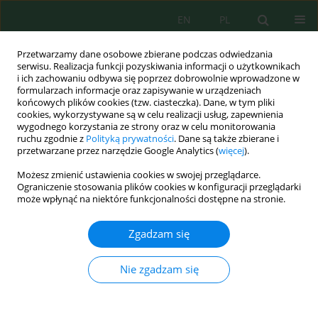
EN
PL
Przetwarzamy dane osobowe zbierane podczas odwiedzania
serwisu. Realizacja funkcji pozyskiwania informacji o użytkownikach
i ich zachowaniu odbywa się poprzez dobrowolnie wprowadzone w
formularzach informacje oraz zapisywanie w urządzeniach
końcowych plików cookies (tzw. ciasteczka). Dane, w tym pliki
cookies, wykorzystywane są w celu realizacji usług, zapewnienia
wygodnego korzystania ze strony oraz w celu monitorowania
Autor
Elżbieta Grabińska-Sota
ruchu zgodnie z
Polityką prywatności
. Dane są także zbierane i
przetwarzane przez narzędzie Google Analytics (
więcej
).
Możesz zmienić ustawienia cookies w swojej przeglądarce.
Klasyfikacja toksyczności ścieków szpitalnych w
Ograniczenie stosowania plików cookies w konfiguracji przeglądarki
odniesieniu do kryteriów ich szkodliwości
może wpłynąć na niektóre funkcjonalności dostępne na stronie.
względem biocenoz wodnych
Zgadzam się
Aleksandra Zgórska
,
Elżbieta Grabińska-Sota
Inż. Ekolog. 2019; 4:5-13
Nie zgadzam się
DOI
:
https://doi.org/10.12912/23920629/112650
Statystyki
Streszczenie
Artykuł
(PDF)