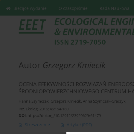
Bieżące wydanie
O czasopiśmie
Rada Naukowa
Autor
Grzegorz Kmiecik
OCENA EFEKYWNOŚCI ROZWIAZAŃ ENEROOS
ŚRODNIOPOWIERZCHNIOWEGO CENTRUM 
Hanna Szymczak
,
Grzegorz Kmiecik
,
Anna Szymczak-Graczyk
Inż. Ekolog. 2016; 46:154-160
DOI
:
https://doi.org/10.12912/23920629/61479
Streszczenie
Artykuł
(PDF)