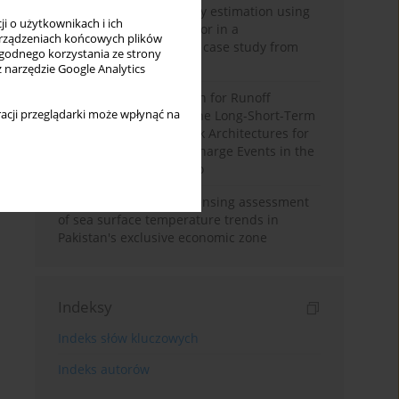
Improving soil erodibility estimation using
i o użytkownikach i ich
a plasticity-based K factor in a
rządzeniach końcowych plików
Mediterranean basin: A case study from
wygodnego korzystania ze strony
northern Morocco
z narzędzie Google Analytics
Deep Learning Approach for Runoff
acji przeglądarki może wpłynąć na
Prediction: Evaluating the Long-Short-Term
Memory Neural Network Architectures for
Capturing Extreme Discharge Events in the
Ouergha Basin, Morocco
A two-decade remote sensing assessment
of sea surface temperature trends in
Pakistan's exclusive economic zone
Indeksy
Indeks słów kluczowych
Indeks autorów