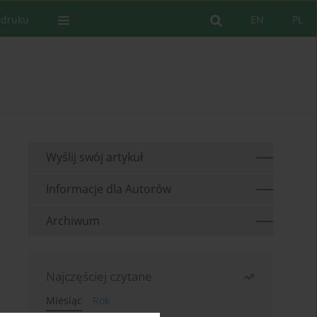
 druku
EN
PL
Wyślij swój artykuł
Informacje dla Autorów
Archiwum
Najczęściej czytane
Miesiąc
Rok