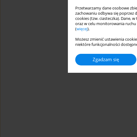
Przetwarzamy dane osobowe zbiera
zachowaniu odbywa się poprzez d
cookies (tzw. ciasteczka). Dane, w
oraz w celu monitorowania ruchu
(
więcej
).
Możesz zmienić ustawienia cookie
niektóre funkcjonalności dostępne
Zgadzam się