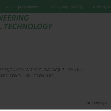
Redakcja i Wydawca
Opłaty za publikację
Artykuły w
ZCZĘDNYCH W EKSPLOATACJI BUDYNKU
HANDLOWO-USŁUGOWEGO
Statystyki