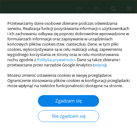
EN
PL
Przetwarzamy dane osobowe zbierane podczas odwiedzania
serwisu. Realizacja funkcji pozyskiwania informacji o użytkownikach
i ich zachowaniu odbywa się poprzez dobrowolnie wprowadzone w
formularzach informacje oraz zapisywanie w urządzeniach
końcowych plików cookies (tzw. ciasteczka). Dane, w tym pliki
cookies, wykorzystywane są w celu realizacji usług, zapewnienia
wygodnego korzystania ze strony oraz w celu monitorowania
Autor
Hakim Tillozoda
ruchu zgodnie z
Polityką prywatności
. Dane są także zbierane i
przetwarzane przez narzędzie Google Analytics (
więcej
).
Możesz zmienić ustawienia cookies w swojej przeglądarce.
Ways to reduce the risk of radioactive
Ograniczenie stosowania plików cookies w konfiguracji przeglądarki
contamination at the Digmay tailing pond in
może wpłynąć na niektóre funkcjonalności dostępne na stronie.
Tajikistan
Zgadzam się
Ulmas Mirsaidov
,
Kholmurod Maripovich Nazarov
,
Hakim Ibrohim
Tillozoda
,
Daler Inomzhonovich Mirzoev
,
Akbar Farkhodovich
Khasanov
Nie zgadzam się
Ecol. Eng. Environ. Technol. 2026; 2:424-430
DOI
:
https://doi.org/10.12912/27197050/217565
Statystyki