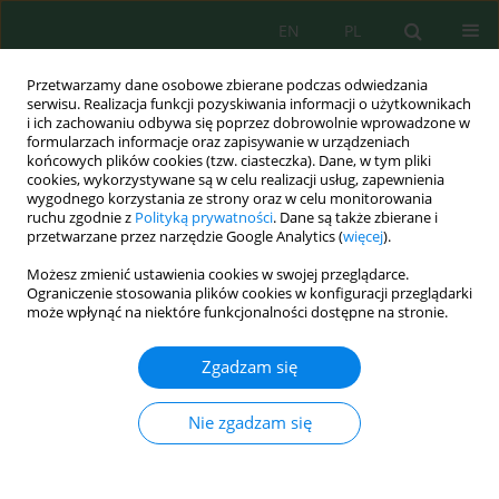
EN
PL
Przetwarzamy dane osobowe zbierane podczas odwiedzania
serwisu. Realizacja funkcji pozyskiwania informacji o użytkownikach
i ich zachowaniu odbywa się poprzez dobrowolnie wprowadzone w
formularzach informacje oraz zapisywanie w urządzeniach
końcowych plików cookies (tzw. ciasteczka). Dane, w tym pliki
cookies, wykorzystywane są w celu realizacji usług, zapewnienia
wygodnego korzystania ze strony oraz w celu monitorowania
Autor
Halyna Yaremko
ruchu zgodnie z
Polityką prywatności
. Dane są także zbierane i
przetwarzane przez narzędzie Google Analytics (
więcej
).
Możesz zmienić ustawienia cookies w swojej przeglądarce.
Analysis of Prospective Technologies of Food
Ograniczenie stosowania plików cookies w konfiguracji przeglądarki
Production Wastewater Treatment
może wpłynąć na niektóre funkcjonalności dostępne na stronie.
Marianna Havryshko
,
Olena Popovych
,
Halyna Yaremko
,
Ivan
Zgadzam się
Tymchuk
,
Myroslav Malovanyy
Ecol. Eng. Environ. Technol. 2022; 2:33-40
DOI
:
https://doi.org/10.12912/27197050/145201
Nie zgadzam się
Statystyki
Streszczenie
Artykuł
(PDF)