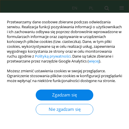
EN
PL
Przetwarzamy dane osobowe zbierane podczas odwiedzania
serwisu. Realizacja funkcji pozyskiwania informacji o użytkownikach
i ich zachowaniu odbywa się poprzez dobrowolnie wprowadzone w
formularzach informacje oraz zapisywanie w urządzeniach
końcowych plików cookies (tzw. ciasteczka). Dane, w tym pliki
cookies, wykorzystywane są w celu realizacji usług, zapewnienia
wygodnego korzystania ze strony oraz w celu monitorowania
Autor
Hicham Berrougui
ruchu zgodnie z
Polityką prywatności
. Dane są także zbierane i
przetwarzane przez narzędzie Google Analytics (
więcej
).
Możesz zmienić ustawienia cookies w swojej przeglądarce.
Anthropogenic Activities and Climate Variability
Ograniczenie stosowania plików cookies w konfiguracji przeglądarki
Impacts on
Juniperus thurifera
Forest of El
może wpłynąć na niektóre funkcjonalności dostępne na stronie.
Houanet, Morocco
Zgadzam się
Khalid Benhssaine
,
Jamal Aabdousse
,
Nawfel El Bouchti
,
Habiba
Nechchadi
,
Abderrahim Ettaqy
,
Mhamed Ramchoun
,
Younes Abbas
,
Hicham Berrougui
Nie zgadzam się
Ecol. Eng. Environ. Technol. 2024; 3:70-94
DOI
:
https://doi.org/10.12912/27197050/178278
Statystyki