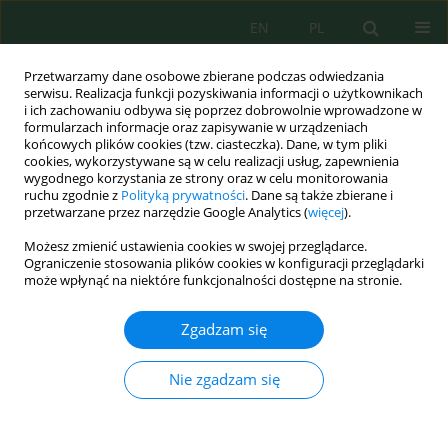
EN
PL
Przetwarzamy dane osobowe zbierane podczas odwiedzania
serwisu. Realizacja funkcji pozyskiwania informacji o użytkownikach
i ich zachowaniu odbywa się poprzez dobrowolnie wprowadzone w
formularzach informacje oraz zapisywanie w urządzeniach
końcowych plików cookies (tzw. ciasteczka). Dane, w tym pliki
cookies, wykorzystywane są w celu realizacji usług, zapewnienia
wygodnego korzystania ze strony oraz w celu monitorowania
Autor
I Dewa Sastrawidana
ruchu zgodnie z
Polityką prywatności
. Dane są także zbierane i
przetwarzane przez narzędzie Google Analytics (
więcej
).
Utilization of Khamir (
Saccharomyces cerevisiae
) as
Możesz zmienić ustawienia cookies w swojej przeglądarce.
Adsorbent of Remazol Red RB Textile Dyes
Ograniczenie stosowania plików cookies w konfiguracji przeglądarki
może wpłynąć na niektóre funkcjonalności dostępne na stronie.
I Nyoman Sukarta
,
Ni Putu Sri Ayuni
,
I Dewa Ketut Sastrawidana
Ecol. Eng. Environ. Technol. 2021; 1:117-123
Zgadzam się
DOI
:
https://doi.org/10.12912/27197050/132087
Statystyki
Nie zgadzam się
Streszczenie
Artykuł
(PDF)