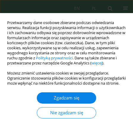
EN
PL
Przetwarzamy dane osobowe zbierane podczas odwiedzania
serwisu. Realizacja funkcji pozyskiwania informacji o użytkownikach
i ich zachowaniu odbywa się poprzez dobrowolnie wprowadzone w
formularzach informacje oraz zapisywanie w urządzeniach
końcowych plików cookies (tzw. ciasteczka). Dane, w tym pliki
cookies, wykorzystywane są w celu realizacji usług, zapewnienia
wygodnego korzystania ze strony oraz w celu monitorowania
Autor
Ilham L' Arfouni
ruchu zgodnie z
Polityką prywatności
. Dane są także zbierane i
przetwarzane przez narzędzie Google Analytics (
więcej
).
Możesz zmienić ustawienia cookies w swojej przeglądarce.
Analysis of Soil Water Erosion Risk Using
Ograniczenie stosowania plików cookies w konfiguracji przeglądarki
Machine Learning Techniques – A Case Study of
może wpłynąć na niektóre funkcjonalności dostępne na stronie.
Ourika Watershed in Morocco
Zgadzam się
Ilham L' Arfouni
,
Ahmed Algouti
,
Abdellah Algouti Algouti
,
Rachid Es-
Sadiq
Nie zgadzam się
Ecol. Eng. Environ. Technol. 2024; 10:324-338
DOI
:
https://doi.org/10.12912/27197050/191903
Statystyki