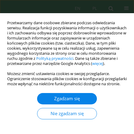
EN
PL
Przetwarzamy dane osobowe zbierane podczas odwiedzania
serwisu. Realizacja funkcji pozyskiwania informacji o użytkownikach
i ich zachowaniu odbywa się poprzez dobrowolnie wprowadzone w
formularzach informacje oraz zapisywanie w urządzeniach
końcowych plików cookies (tzw. ciasteczka). Dane, w tym pliki
cookies, wykorzystywane są w celu realizacji usług, zapewnienia
wygodnego korzystania ze strony oraz w celu monitorowania
Autor
Izabela Zimoch
ruchu zgodnie z
Polityką prywatności
. Dane są także zbierane i
przetwarzane przez narzędzie Google Analytics (
więcej
).
Możesz zmienić ustawienia cookies w swojej przeglądarce.
Koagulacja zanieczyszczeń występujących w
Ograniczenie stosowania plików cookies w konfiguracji przeglądarki
wodach powierzchniowych w okresie
może wpłynąć na niektóre funkcjonalności dostępne na stronie.
dynamicznego przepływu
Zgadzam się
Dominik Mroczko
,
Izabela Zimoch
Inż. Ekolog. 2018; 2:15-22
Nie zgadzam się
DOI
:
https://doi.org/10.12912/23920629/86053
Statystyki
Streszczenie
Artykuł
(PDF)