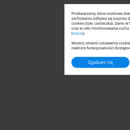
Przetwarzamy dane osobowe zbiera
zachowaniu odbywa się poprzez d
cookies (tzw. ciasteczka). Dane, w
oraz w celu monitorowania ruchu
(
więcej
).
Możesz zmienić ustawienia cookie
niektóre funkcjonalności dostępne
Zgadzam się