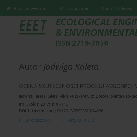
Bieżące wydanie
O czasopiśmie
Rada Naukowa
Autor
Jadwiga Kaleta
OCENA SKUTECZNOŚCI PROCESU ADSORPCJI
Jadwiga Teresa Kaleta
,
Alicja Puszkarewicz
,
Dorota Jolanta Papciak
Inż. Ekolog. 2017; 4:107-115
DOI
:
https://doi.org/10.12912/23920629/74968
Streszczenie
Artykuł
(PDF)