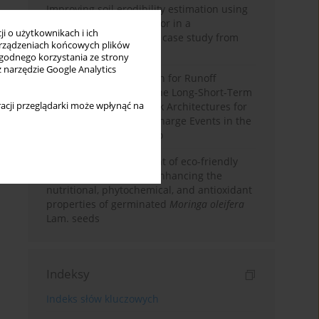
Improving soil erodibility estimation using
a plasticity-based K factor in a
i o użytkownikach i ich
Mediterranean basin: A case study from
rządzeniach końcowych plików
northern Morocco
wygodnego korzystania ze strony
z narzędzie Google Analytics
Deep Learning Approach for Runoff
Prediction: Evaluating the Long-Short-Term
acji przeglądarki może wpłynąć na
Memory Neural Network Architectures for
Capturing Extreme Discharge Events in the
Ouergha Basin, Morocco
Comparative assessment of eco-friendly
priming strategies for enhancing the
nutritional, phytochemical, and antioxidant
properties of germinated
Moringa oleifera
Lam. seeds
Indeksy
Indeks słów kluczowych