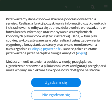
EN
PL
Przetwarzamy dane osobowe zbierane podczas odwiedzania
serwisu. Realizacja funkcji pozyskiwania informacji o użytkownikach
i ich zachowaniu odbywa się poprzez dobrowolnie wprowadzone w
formularzach informacje oraz zapisywanie w urządzeniach
końcowych plików cookies (tzw. ciasteczka). Dane, w tym pliki
cookies, wykorzystywane są w celu realizacji usług, zapewnienia
wygodnego korzystania ze strony oraz w celu monitorowania
Autor
Lilis Sunarti
ruchu zgodnie z
Polityką prywatności
. Dane są także zbierane i
przetwarzane przez narzędzie Google Analytics (
więcej
).
Możesz zmienić ustawienia cookies w swojej przeglądarce.
The initiatives against a swamp-invasive alien
Ograniczenie stosowania plików cookies w konfiguracji przeglądarki
plant
Mimosa pigra
: Heavy metal uptake and
może wpłynąć na niektóre funkcjonalności dostępne na stronie.
wood charcoal feedstock
Zgadzam się
Lilis Sunarti
,
Achmad Syarifudin
,
Muhammad Rafii Nur Fauzan
,
Wiwin
Suwinarti
,
Rudianto Amirta
,
Muhammad Taufiq Haqiqi
Nie zgadzam się
Ecol. Eng. Environ. Technol. 2026; 8:32-40
DOI
:
https://doi.org/10.12912/27197050/224439
Statystyki