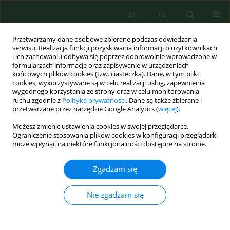
EN
PL
Przetwarzamy dane osobowe zbierane podczas odwiedzania
serwisu. Realizacja funkcji pozyskiwania informacji o użytkownikach
i ich zachowaniu odbywa się poprzez dobrowolnie wprowadzone w
formularzach informacje oraz zapisywanie w urządzeniach
końcowych plików cookies (tzw. ciasteczka). Dane, w tym pliki
cookies, wykorzystywane są w celu realizacji usług, zapewnienia
wygodnego korzystania ze strony oraz w celu monitorowania
Autor
Maimouna Yehdhih
ruchu zgodnie z
Polityką prywatności
. Dane są także zbierane i
przetwarzane przez narzędzie Google Analytics (
więcej
).
Characterization and Proposal of a Substitute
Możesz zmienić ustawienia cookies w swojej przeglądarce.
Stone for the Restoration of the Archaeological
Ograniczenie stosowania plików cookies w konfiguracji przeglądarki
może wpłynąć na niektóre funkcjonalności dostępne na stronie.
Site of Lixus (Larache, Morocco)
Noureddine Chahid
,
Maimouna Yehdhih
,
Zakaria Boujamlaoui
,
Zgadzam się
Bouamar Bahgdad
,
Mohammed Amine Zerdeb
,
Karima Moussa
,
Fatima El Hmidi
,
Noura Zoraa
,
Hassan El Hadi
,
Saïd Chakiri
Nie zgadzam się
Ecol. Eng. Environ. Technol. 2022; 5:124-136
DOI
:
https://doi.org/10.12912/27197050/151761
Statystyki