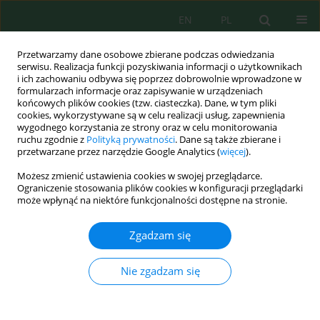
EN
PL
Przetwarzamy dane osobowe zbierane podczas odwiedzania
serwisu. Realizacja funkcji pozyskiwania informacji o użytkownikach
i ich zachowaniu odbywa się poprzez dobrowolnie wprowadzone w
formularzach informacje oraz zapisywanie w urządzeniach
końcowych plików cookies (tzw. ciasteczka). Dane, w tym pliki
cookies, wykorzystywane są w celu realizacji usług, zapewnienia
wygodnego korzystania ze strony oraz w celu monitorowania
Autor
Mohammed Moukhliss
ruchu zgodnie z
Polityką prywatności
. Dane są także zbierane i
przetwarzane przez narzędzie Google Analytics (
więcej
).
Możesz zmienić ustawienia cookies w swojej przeglądarce.
Assessment of Groundwater Quality in the
Ograniczenie stosowania plików cookies w konfiguracji przeglądarki
Berrechid Aquifer, Central Morocco, Using
może wpłynąć na niektóre funkcjonalności dostępne na stronie.
Multivariate Statistics and Water Quality Indices
Zgadzam się
Mohammed Moukhliss
,
Abdeslam Taleb
,
Abdessalam Ouallali
,
Velibor
Spalevic
,
Nouhaila Mazigh
,
Badr El Fathi
,
Salah Souabi
Nie zgadzam się
Ecol. Eng. Environ. Technol. 2023; 4:187-199
DOI
:
https://doi.org/10.12912/27197050/159969
Statystyki