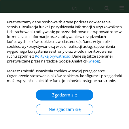
EN
PL
Przetwarzamy dane osobowe zbierane podczas odwiedzania
serwisu. Realizacja funkcji pozyskiwania informacji o użytkownikach
i ich zachowaniu odbywa się poprzez dobrowolnie wprowadzone w
formularzach informacje oraz zapisywanie w urządzeniach
końcowych plików cookies (tzw. ciasteczka). Dane, w tym pliki
cookies, wykorzystywane są w celu realizacji usług, zapewnienia
wygodnego korzystania ze strony oraz w celu monitorowania
Autor
Oleg Nahursky
ruchu zgodnie z
Polityką prywatności
. Dane są także zbierane i
przetwarzane przez narzędzie Google Analytics (
więcej
).
Experimental-analytical assessment of
Możesz zmienić ustawienia cookies w swojej przeglądarce.
ecosystem resources of the tailings storage
Ograniczenie stosowania plików cookies w konfiguracji przeglądarki
może wpłynąć na niektóre funkcjonalności dostępne na stronie.
facility: Case study
Oleg Nahurskyi
,
Halyna Krylova
,
Viktor Vasiichuk
,
Stepan Kachan
,
Zgadzam się
Andriy Nahursky
,
Oksana Orobchuk
,
Anna Romaniv
,
Roman Soltysik
,
Vitalii Chornenkyi
Nie zgadzam się
Ecol. Eng. Environ. Technol. 2025; 11:217-223
DOI
:
https://doi.org/10.12912/27197050/212566
Statystyki