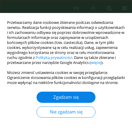
EN
PL
Przetwarzamy dane osobowe zbierane podczas odwiedzania
serwisu. Realizacja funkcji pozyskiwania informacji o użytkownikach
i ich zachowaniu odbywa się poprzez dobrowolnie wprowadzone w
formularzach informacje oraz zapisywanie w urządzeniach
końcowych plików cookies (tzw. ciasteczka). Dane, w tym pliki
cookies, wykorzystywane są w celu realizacji usług, zapewnienia
wygodnego korzystania ze strony oraz w celu monitorowania
Autor
Riyadh Alsultani
ruchu zgodnie z
Polityką prywatności
. Dane są także zbierane i
przetwarzane przez narzędzie Google Analytics (
więcej
).
Możesz zmienić ustawienia cookies w swojej przeglądarce.
A new approach to sustainable environmental
Ograniczenie stosowania plików cookies w konfiguracji przeglądarki
assessment for wastewater treatment plants: A
może wpłynąć na niektóre funkcjonalności dostępne na stronie.
case study in the central region of Iraq
Zgadzam się
Esraa Q. Shehab
,
Riyadh Alsultani
Ecol. Eng. Environ. Technol. 2025; 1:124-136
Nie zgadzam się
DOI
:
https://doi.org/10.12912/27197050/194126
Statystyki
Streszczenie
Artykuł
(PDF)