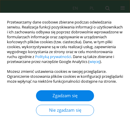
EN
PL
Przetwarzamy dane osobowe zbierane podczas odwiedzania
serwisu. Realizacja funkcji pozyskiwania informacji o użytkownikach
i ich zachowaniu odbywa się poprzez dobrowolnie wprowadzone w
formularzach informacje oraz zapisywanie w urządzeniach
końcowych plików cookies (tzw. ciasteczka). Dane, w tym pliki
cookies, wykorzystywane są w celu realizacji usług, zapewnienia
wygodnego korzystania ze strony oraz w celu monitorowania
Autor
Saâd Hanane
ruchu zgodnie z
Polityką prywatności
. Dane są także zbierane i
przetwarzane przez narzędzie Google Analytics (
więcej
).
Możesz zmienić ustawienia cookies w swojej przeglądarce.
Tracking forest cover change in the Maâmora
Ograniczenie stosowania plików cookies w konfiguracji przeglądarki
(1989–2022): Cork oak decline and plantation
może wpłynąć na niektóre funkcjonalności dostępne na stronie.
expansion
Zgadzam się
Abderrahym Ghouldan
,
Saâd Hanane
,
Abdelaziz Benhoussa
,
Abdellah
Ichen
Nie zgadzam się
Ecol. Eng. Environ. Technol. 2025; 11:248-262
DOI
:
https://doi.org/10.12912/27197050/211439
Statystyki