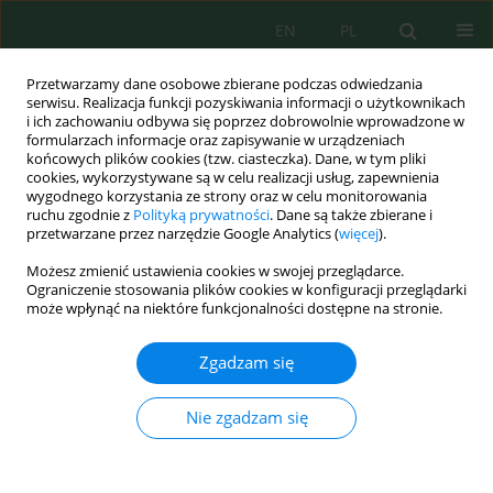
EN
PL
Przetwarzamy dane osobowe zbierane podczas odwiedzania
serwisu. Realizacja funkcji pozyskiwania informacji o użytkownikach
i ich zachowaniu odbywa się poprzez dobrowolnie wprowadzone w
formularzach informacje oraz zapisywanie w urządzeniach
końcowych plików cookies (tzw. ciasteczka). Dane, w tym pliki
cookies, wykorzystywane są w celu realizacji usług, zapewnienia
wygodnego korzystania ze strony oraz w celu monitorowania
Autor
Saaduddin Saaduddin
ruchu zgodnie z
Polityką prywatności
. Dane są także zbierane i
przetwarzane przez narzędzie Google Analytics (
więcej
).
Możesz zmienić ustawienia cookies w swojej przeglądarce.
Seasonal wave dynamics and model validation at
Ograniczenie stosowania plików cookies w konfiguracji przeglądarki
Galesong Beach, south Sulawesi: Evaluating the
może wpłynąć na niektóre funkcjonalności dostępne na stronie.
accuracy of wave prediction
Zgadzam się
Sakka Sakka
,
Cut Mauliditya Fachtya Rizky Mawnad
,
Alimuddin
Hamzah Assegaf
,
Erfan Syamsuddin
,
Saaduddin Saaduddin
Nie zgadzam się
Ecol. Eng. Environ. Technol. 2025; 7:167-178
DOI
:
https://doi.org/10.12912/27197050/204858
Statystyki