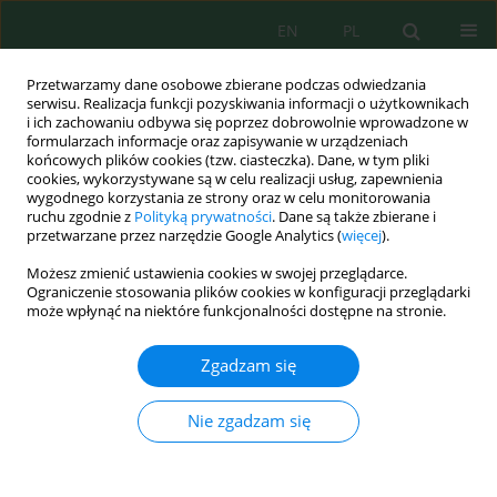
EN
PL
Przetwarzamy dane osobowe zbierane podczas odwiedzania
serwisu. Realizacja funkcji pozyskiwania informacji o użytkownikach
i ich zachowaniu odbywa się poprzez dobrowolnie wprowadzone w
formularzach informacje oraz zapisywanie w urządzeniach
końcowych plików cookies (tzw. ciasteczka). Dane, w tym pliki
cookies, wykorzystywane są w celu realizacji usług, zapewnienia
wygodnego korzystania ze strony oraz w celu monitorowania
Autor
Salah Souabi
ruchu zgodnie z
Polityką prywatności
. Dane są także zbierane i
przetwarzane przez narzędzie Google Analytics (
więcej
).
Możesz zmienić ustawienia cookies w swojej przeglądarce.
Assessment of Groundwater Quality in the
Ograniczenie stosowania plików cookies w konfiguracji przeglądarki
Berrechid Aquifer, Central Morocco, Using
może wpłynąć na niektóre funkcjonalności dostępne na stronie.
Multivariate Statistics and Water Quality Indices
Zgadzam się
Mohammed Moukhliss
,
Abdeslam Taleb
,
Abdessalam Ouallali
,
Velibor
Spalevic
,
Nouhaila Mazigh
,
Badr El Fathi
,
Salah Souabi
Nie zgadzam się
Ecol. Eng. Environ. Technol. 2023; 4:187-199
DOI
:
https://doi.org/10.12912/27197050/159969
Statystyki