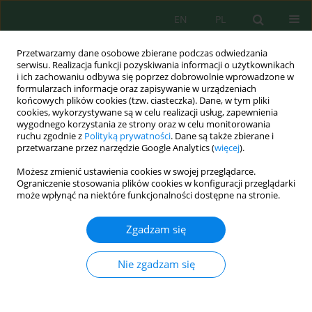
EN
PL
Przetwarzamy dane osobowe zbierane podczas odwiedzania
serwisu. Realizacja funkcji pozyskiwania informacji o użytkownikach
i ich zachowaniu odbywa się poprzez dobrowolnie wprowadzone w
formularzach informacje oraz zapisywanie w urządzeniach
końcowych plików cookies (tzw. ciasteczka). Dane, w tym pliki
cookies, wykorzystywane są w celu realizacji usług, zapewnienia
wygodnego korzystania ze strony oraz w celu monitorowania
Autor
Taras Bojko
ruchu zgodnie z
Polityką prywatności
. Dane są także zbierane i
przetwarzane przez narzędzie Google Analytics (
więcej
).
Forecasting post-fire dynamics of vegetation
Możesz zmienić ustawienia cookies w swojej przeglądarce.
recovery in natural ecosystems
Ograniczenie stosowania plików cookies w konfiguracji przeglądarki
może wpłynąć na niektóre funkcjonalności dostępne na stronie.
Viktor Skrobala
,
Vasyl V. Popovych
,
Mykhailo Ilyashevych
,
Kateryna
Anatoliivna Korol
,
Artur Renkas
,
Natalya Popovych
,
Taras Bojko
Zgadzam się
Ecol. Eng. Environ. Technol. 2025; 8:398-411
DOI
:
https://doi.org/10.12912/27197050/208577
Nie zgadzam się
Statystyki
Streszczenie
Artykuł
(PDF)