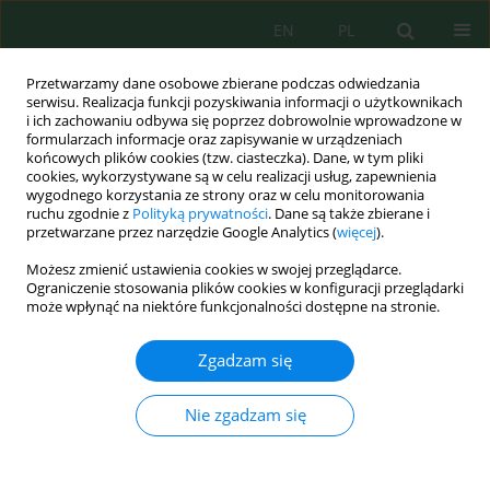
EN
PL
Przetwarzamy dane osobowe zbierane podczas odwiedzania
serwisu. Realizacja funkcji pozyskiwania informacji o użytkownikach
i ich zachowaniu odbywa się poprzez dobrowolnie wprowadzone w
formularzach informacje oraz zapisywanie w urządzeniach
końcowych plików cookies (tzw. ciasteczka). Dane, w tym pliki
cookies, wykorzystywane są w celu realizacji usług, zapewnienia
wygodnego korzystania ze strony oraz w celu monitorowania
Autor
Viet Luong
ruchu zgodnie z
Polityką prywatności
. Dane są także zbierane i
przetwarzane przez narzędzie Google Analytics (
więcej
).
Możesz zmienić ustawienia cookies w swojej przeglądarce.
Developing machine learning models for
Ograniczenie stosowania plików cookies w konfiguracji przeglądarki
vegetation health index forecasting in the Srepok
może wpłynąć na niektóre funkcjonalności dostępne na stronie.
basin, Vietnam
Zgadzam się
Huynh Cong Luc
,
Viet Van Luong
Ecol. Eng. Environ. Technol. 2025; 11:263-280
Nie zgadzam się
DOI
:
https://doi.org/10.12912/27197050/212962
Statystyki
Streszczenie
Artykuł
(PDF)