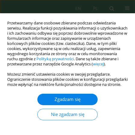
EN
PL
Przetwarzamy dane osobowe zbierane podczas odwiedzania
serwisu. Realizacja funkcji pozyskiwania informacji o użytkownikach
i ich zachowaniu odbywa się poprzez dobrowolnie wprowadzone w
formularzach informacje oraz zapisywanie w urządzeniach
końcowych plików cookies (tzw. ciasteczka). Dane, w tym pliki
cookies, wykorzystywane są w celu realizacji usług, zapewnienia
wygodnego korzystania ze strony oraz w celu monitorowania
Wolumen 27, Zeszyt 8, 2026
ruchu zgodnie z
Polityką prywatności
. Dane są także zbierane i
przetwarzane przez narzędzie Google Analytics (
więcej
).
Możesz zmienić ustawienia cookies w swojej przeglądarce.
Ograniczenie stosowania plików cookies w konfiguracji przeglądarki
Development of physically
może wpłynąć na niektóre funkcjonalności dostępne na stronie.
interpretable principal
Zgadzam się
component regression models
Nie zgadzam się
for estimating dust pollution
over Baghdad City