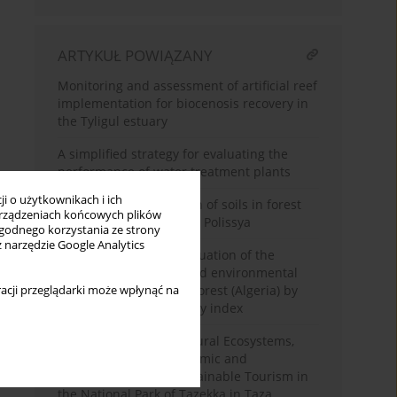
ARTYKUŁ POWIĄZANY
Monitoring and assessment of artificial reef
implementation for biocenosis recovery in
the Tyligul estuary
A simplified strategy for evaluating the
performance of water treatment plants
i o użytkownikach i ich
Agroecological condition of soils in forest
rządzeniach końcowych plików
ecosystems of Zhytomyr Polissya
wygodnego korzystania ze strony
z narzędzie Google Analytics
Contribution to the evaluation of the
ordinary biodiversity and environmental
status of the Chettaba forest (Algeria) by
acji przeglądarki może wpłynąć na
the potential biodiversity index
Characterization of Natural Ecosystems,
Biodiversity, Socioeconomic and
Infrastructures for Sustainable Tourism in
the National Park of Tazekka in Taza