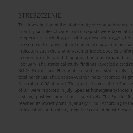
STRESZCZENIE
This investigation of the biodiversity of copepods was ca
monthly samples of water and copepods were taken at three
temperature, turbidity, pH, salinity, dissolved oxygen, b
are some of the physical and chemical characteristics ta
indicators such the Shanon-Weiner index, Species Unifor
taxonomic units found. Copepoda had a maximum density o
February. The statistical study' findings revealed a statist
BOD5, Nitrate, and Phosphate, as well as a statistically s
total hardness. The Shanon-Weiner index recorded its grea
December, 0.08 bits/ind. The greatest value of the Specie
of 0.1 were reported in July. Species homogeneity index a
a strong positive connection, respectively. The Species Ric
reached its lowest point in January (1.46). According to th
Index values and a strong negative correlation with overa