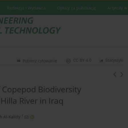
Redakcja i Wydawca
Opłaty za publikację
Artykuły w
CC-BY 4.0
Statystyki
Pobierz cytowanie
 Copepod Biodiversity
illa River in Iraq
1
h Al-Kalidy