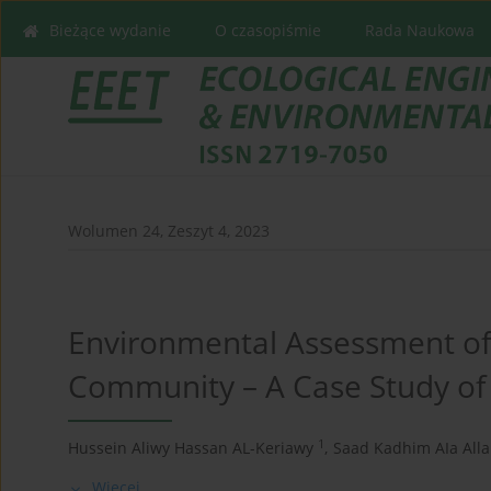
Bieżące wydanie
O czasopiśmie
Rada Naukowa
Wolumen 24, Zeszyt 4, 2023
Environmental Assessment of
Community – A Case Study of H
1
Hussein Aliwy Hassan AL-Keriawy
,
Saad Kadhim AIa Alla
Więcej