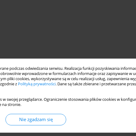
ne podczas odwiedzania serwisu. Realizacja funkcji pozyskiwania informacj
obrowolnie wprowadzone w formularzach informacje oraz zapisywanie w u
 tym pliki cookies, wykorzystywane są w celu realizacji usług, zapewnienia 
 zgodnie z
Polityką prywatności
. Dane są także zbierane i przetwarzane prze
nymi
s w swojej przeglądarce. Ograniczenie stosowania plików cookies w konfigur
 na stronie.
znych
Nie zgadzam się