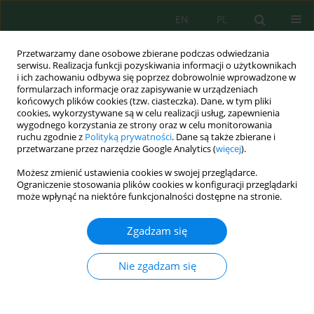
EN
PL
Przetwarzamy dane osobowe zbierane podczas odwiedzania
serwisu. Realizacja funkcji pozyskiwania informacji o użytkownikach
i ich zachowaniu odbywa się poprzez dobrowolnie wprowadzone w
formularzach informacje oraz zapisywanie w urządzeniach
końcowych plików cookies (tzw. ciasteczka). Dane, w tym pliki
cookies, wykorzystywane są w celu realizacji usług, zapewnienia
wygodnego korzystania ze strony oraz w celu monitorowania
Wolumen 24, Zeszyt 2, 2023
ruchu zgodnie z
Polityką prywatności
. Dane są także zbierane i
przetwarzane przez narzędzie Google Analytics (
więcej
).
Możesz zmienić ustawienia cookies w swojej przeglądarce.
Ograniczenie stosowania plików cookies w konfiguracji przeglądarki
Indoor Air Quality, Health
może wpłynąć na niektóre funkcjonalności dostępne na stronie.
Effects Resulting from Coffee
Zgadzam się
Shops Smoke – Review
Nie zgadzam się
1
2
Ghayda Yaseen Al Kindi
,
‪Husam A. Al‑Haidri