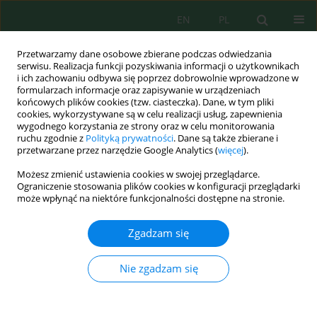
EN
PL
Przetwarzamy dane osobowe zbierane podczas odwiedzania
serwisu. Realizacja funkcji pozyskiwania informacji o użytkownikach
i ich zachowaniu odbywa się poprzez dobrowolnie wprowadzone w
formularzach informacje oraz zapisywanie w urządzeniach
końcowych plików cookies (tzw. ciasteczka). Dane, w tym pliki
cookies, wykorzystywane są w celu realizacji usług, zapewnienia
wygodnego korzystania ze strony oraz w celu monitorowania
Wolumen 27, Zeszyt 3, 2026
ruchu zgodnie z
Polityką prywatności
. Dane są także zbierane i
przetwarzane przez narzędzie Google Analytics (
więcej
).
Możesz zmienić ustawienia cookies w swojej przeglądarce.
Ograniczenie stosowania plików cookies w konfiguracji przeglądarki
Integrated electrical resistivity
może wpłynąć na niektóre funkcjonalności dostępne na stronie.
imaging and groundwater
Zgadzam się
quality assessment for
Nie zgadzam się
environmental monitoring of
shallow aquifers at the Cadika