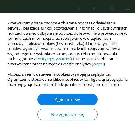
EN
PL
Przetwarzamy dane osobowe zbierane podczas odwiedzania
serwisu. Realizacja funkcji pozyskiwania informacji o użytkownikach
i ich zachowaniu odbywa się poprzez dobrowolnie wprowadzone w
formularzach informacje oraz zapisywanie w urządzeniach
końcowych plików cookies (tzw. ciasteczka). Dane, w tym pliki
cookies, wykorzystywane są w celu realizacji usług, zapewnienia
wygodnego korzystania ze strony oraz w celu monitorowania
Wolumen 24, Zeszyt 7, 2023
ruchu zgodnie z
Polityką prywatności
. Dane są także zbierane i
przetwarzane przez narzędzie Google Analytics (
więcej
).
Możesz zmienić ustawienia cookies w swojej przeglądarce.
Ograniczenie stosowania plików cookies w konfiguracji przeglądarki
Microbial Fluidized Bed Reactor
może wpłynąć na niektóre funkcjonalności dostępne na stronie.
Removing Pharmaceutical
Zgadzam się
Contaminants from Wastewater
Nie zgadzam się
– Review