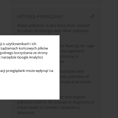
ARTYKUŁ POWIĄZANY
Water pollution in the Klina River caused
by urban discharges and other pollution
sources
i o użytkownikach i ich
An intelligent autonomous floating net cage
rządzeniach końcowych plików
system for water quality management
wygodnego korzystania ze strony
based on adaptive repositioning in
z narzędzie Google Analytics
aquaculture environments
acji przeglądarki może wpłynąć na
Environmental factors associated with
abundance and bioindicator potential of
Australomicrodeutopus
in tropical brackish
water ponds
Integrating diatom indices and organic
pollution metrics for ecological diagnosis of
urban wadis in Greater Casablanca
(Morocco)