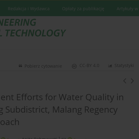
Redakcja i Wydawca
Opłaty za publikację
Artykuły w
CC-BY 4.0
Statystyki
Pobierz cytowanie
t Efforts for Water Quality in
 Subdistrict, Malang Regency
roach
1