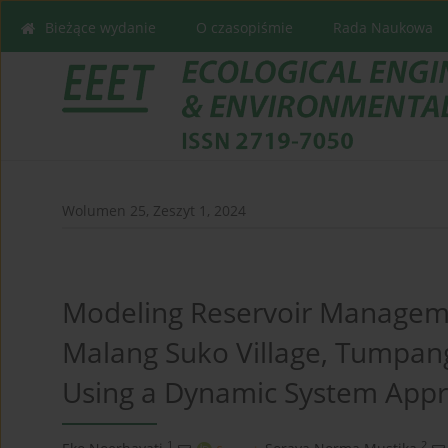
Bieżące wydanie
O czasopiśmie
Rada Naukowa
Wolumen 25, Zeszyt 1, 2024
Modeling Reservoir Managemen
Malang Suko Village, Tumpang
Using a Dynamic System App
1
2