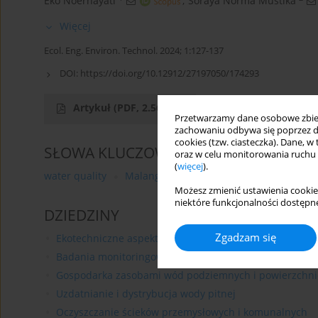
Eko Noerhayati
,
Soraya Norma Mustika
Więcej
Ecol. Eng. Environ. Technol. 2024; 1:127-137
DOI:
https://doi.org/10.12912/27197050/174293
Artykuł
(PDF, 2.56 MB)
Przetwarzamy dane osobowe zbiera
zachowaniu odbywa się poprzez d
cookies (tzw. ciasteczka). Dane, w
SŁOWA KLUCZOWE
oraz w celu monitorowania ruchu
(
więcej
).
water quality
Malang Suko Reservoir
dynamic syst
Możesz zmienić ustawienia cookie
niektóre funkcjonalności dostępne
DZIEDZINY
Zgadzam się
Ekotechniczne aspekty zrównoważonego rozwoju środ
Badania monitoringowe środowiska naturalnego
Gospodarka zasobami wód podziemnych i powierzchn
Uzdatnianie i dystrybucja wody pitnej
Oczyszczanie ścieków przemysłowych i komunalnych