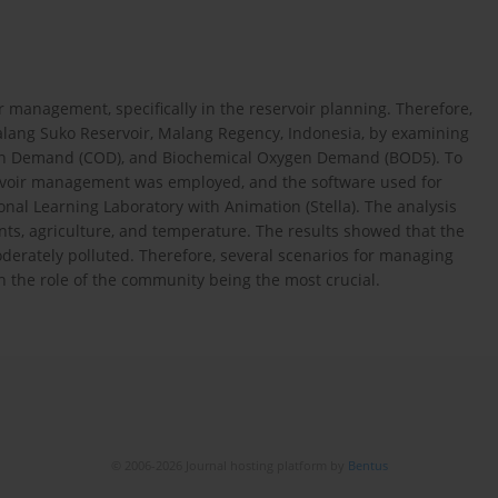
r management, specifically in the reservoir planning. Therefore,
Malang Suko Reservoir, Malang Regency, Indonesia, by examining
gen Demand (COD), and Biochemical Oxygen Demand (BOD5). To
ervoir management was employed, and the software used for
nal Learning Laboratory with Animation (Stella). The analysis
nts, agriculture, and temperature. The results showed that the
derately polluted. Therefore, several scenarios for managing
th the role of the community being the most crucial.
© 2006-2026 Journal hosting platform by
Bentus