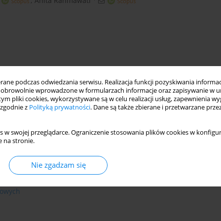
,
Anita Rahmawati
ne podczas odwiedzania serwisu. Realizacja funkcji pozyskiwania informacj
obrowolnie wprowadzone w formularzach informacje oraz zapisywanie w u
 tym pliki cookies, wykorzystywane są w celu realizacji usług, zapewnienia 
 zgodnie z
Polityką prywatności
. Dane są także zbierane i przetwarzane prze
em
s w swojej przeglądarce. Ograniczenie stosowania plików cookies w konfigur
 na stronie.
Nie zgadzam się
owiska
iowych