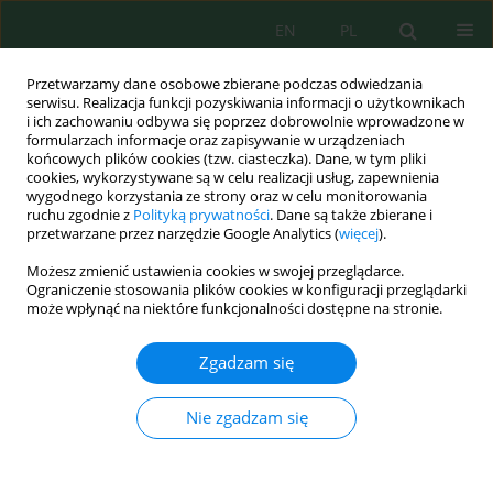
EN
PL
Przetwarzamy dane osobowe zbierane podczas odwiedzania
serwisu. Realizacja funkcji pozyskiwania informacji o użytkownikach
i ich zachowaniu odbywa się poprzez dobrowolnie wprowadzone w
formularzach informacje oraz zapisywanie w urządzeniach
końcowych plików cookies (tzw. ciasteczka). Dane, w tym pliki
cookies, wykorzystywane są w celu realizacji usług, zapewnienia
wygodnego korzystania ze strony oraz w celu monitorowania
Archiwum
ruchu zgodnie z
Polityką prywatności
. Dane są także zbierane i
przetwarzane przez narzędzie Google Analytics (
więcej
).
Zeszyt 42, 2015
Możesz zmienić ustawienia cookies w swojej przeglądarce.
Ograniczenie stosowania plików cookies w konfiguracji przeglądarki
może wpłynąć na niektóre funkcjonalności dostępne na stronie.
PLANKTON WYBRANYCH OCZEK WODNYCH
PUSZCZY BIAŁOWIESKIEJ
Zgadzam się
Halina Chomutowska
,
Renata Krzyściak-Kosińska
Nie zgadzam się
Inż. Ekolog. 2015; 42:1-9
DOI
:
https://doi.org/10.12912/23920629/1971
Statystyki