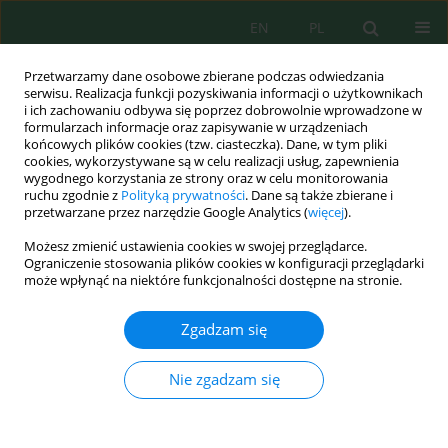
EN
PL
Przetwarzamy dane osobowe zbierane podczas odwiedzania
serwisu. Realizacja funkcji pozyskiwania informacji o użytkownikach
i ich zachowaniu odbywa się poprzez dobrowolnie wprowadzone w
formularzach informacje oraz zapisywanie w urządzeniach
końcowych plików cookies (tzw. ciasteczka). Dane, w tym pliki
cookies, wykorzystywane są w celu realizacji usług, zapewnienia
wygodnego korzystania ze strony oraz w celu monitorowania
Archiwum
ruchu zgodnie z
Polityką prywatności
. Dane są także zbierane i
przetwarzane przez narzędzie Google Analytics (
więcej
).
Wolumen 27, Zeszyt 7, 2026
Możesz zmienić ustawienia cookies w swojej przeglądarce.
Ograniczenie stosowania plików cookies w konfiguracji przeglądarki
może wpłynąć na niektóre funkcjonalności dostępne na stronie.
Design, calibration, and field evaluation of a
sensor-based continuous emission monitoring
Zgadzam się
system using locally integrated components
Nie zgadzam się
Fajar Fajar
,
Winarni Monoarfa
,
Eymal Bahsar Demmallino
,
A. M. Shidiq
Yunus
,
Ahmad Zubair Sultan
,
Amrullah Amrullah
,
Zaini Zaini
,
Achmad
Subair
,
Ardi Nugroho
,
Isminarti Isminarti
Ecol. Eng. Environ. Technol. 2026; 7:1-14