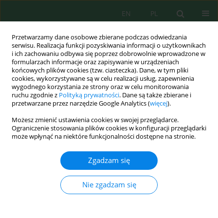
EN
PL
Przetwarzamy dane osobowe zbierane podczas odwiedzania
serwisu. Realizacja funkcji pozyskiwania informacji o użytkownikach
i ich zachowaniu odbywa się poprzez dobrowolnie wprowadzone w
formularzach informacje oraz zapisywanie w urządzeniach
końcowych plików cookies (tzw. ciasteczka). Dane, w tym pliki
cookies, wykorzystywane są w celu realizacji usług, zapewnienia
wygodnego korzystania ze strony oraz w celu monitorowania
Wolumen 18, Zeszyt 6, 2017
ruchu zgodnie z
Polityką prywatności
. Dane są także zbierane i
przetwarzane przez narzędzie Google Analytics (
więcej
).
Możesz zmienić ustawienia cookies w swojej przeglądarce.
Ograniczenie stosowania plików cookies w konfiguracji przeglądarki
Odniesienia koncepcji
może wpłynąć na niektóre funkcjonalności dostępne na stronie.
retardacja przekształcania
Zgadzam się
zasobów przyrody do
Nie zgadzam się
wybranych aktów prawnych w
kontekście budowania