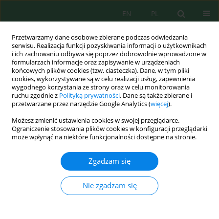
EN
PL
Przetwarzamy dane osobowe zbierane podczas odwiedzania
serwisu. Realizacja funkcji pozyskiwania informacji o użytkownikach
i ich zachowaniu odbywa się poprzez dobrowolnie wprowadzone w
formularzach informacje oraz zapisywanie w urządzeniach
końcowych plików cookies (tzw. ciasteczka). Dane, w tym pliki
cookies, wykorzystywane są w celu realizacji usług, zapewnienia
wygodnego korzystania ze strony oraz w celu monitorowania
Wolumen 18, Zeszyt 5, 2017
ruchu zgodnie z
Polityką prywatności
. Dane są także zbierane i
przetwarzane przez narzędzie Google Analytics (
więcej
).
Możesz zmienić ustawienia cookies w swojej przeglądarce.
Ograniczenie stosowania plików cookies w konfiguracji przeglądarki
PORÓWNANIE STRUKTURY
może wpłynąć na niektóre funkcjonalności dostępne na stronie.
PRZESTRZENNEJ POTRZEBY
Zgadzam się
DOLESIENIA GMIN Z ROKU 1980
Nie zgadzam się
W POLSCE Z LESISTOŚCIĄ W
2016 R.