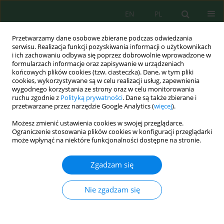
EN
PL
Przetwarzamy dane osobowe zbierane podczas odwiedzania
serwisu. Realizacja funkcji pozyskiwania informacji o użytkownikach
i ich zachowaniu odbywa się poprzez dobrowolnie wprowadzone w
formularzach informacje oraz zapisywanie w urządzeniach
końcowych plików cookies (tzw. ciasteczka). Dane, w tym pliki
cookies, wykorzystywane są w celu realizacji usług, zapewnienia
wygodnego korzystania ze strony oraz w celu monitorowania
Słowo kluczowe
ścieki
ruchu zgodnie z
Polityką prywatności
. Dane są także zbierane i
przetwarzane przez narzędzie Google Analytics (
więcej
).
przemysłowe
Możesz zmienić ustawienia cookies w swojej przeglądarce.
Ograniczenie stosowania plików cookies w konfiguracji przeglądarki
może wpłynąć na niektóre funkcjonalności dostępne na stronie.
Wykorzystanie baterii biotestów do oceny
wpływu zrzutów przemysłowych na ekosystem
Zgadzam się
wodny rzeki Kłodnicy
Aleksandra Zgórska
,
Jan Bondaruk
,
Mariusz Dudziak
Nie zgadzam się
Inż. Ekolog. 2019; 2:15-23
DOI
:
https://doi.org/10.12912/23920629/110152
Statystyki