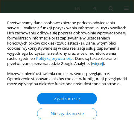
EN
PL
Przetwarzamy dane osobowe zbierane podczas odwiedzania
serwisu. Realizacja funkcji pozyskiwania informacji o użytkownikach
i ich zachowaniu odbywa się poprzez dobrowolnie wprowadzone w
formularzach informacje oraz zapisywanie w urządzeniach
końcowych plików cookies (tzw. ciasteczka). Dane, w tym pliki
cookies, wykorzystywane są w celu realizacji usług, zapewnienia
wygodnego korzystania ze strony oraz w celu monitorowania
Słowo kluczowe
ślazowiec
ruchu zgodnie z
Polityką prywatności
. Dane są także zbierane i
przetwarzane przez narzędzie Google Analytics (
więcej
).
Możesz zmienić ustawienia cookies w swojej przeglądarce.
WYKORZYSTANIE ŚLAZOWCA PENSYLWAŃSKIEGO
Ograniczenie stosowania plików cookies w konfiguracji przeglądarki
Sida Hermaphrodita DO FITOREMEDIACJI GLEBY
może wpłynąć na niektóre funkcjonalności dostępne na stronie.
ZANIECZYSZCZONEJ PESTYCYDAMI
Zgadzam się
Katarzyna Ignatowicz
Inż. Ekolog. 2015; 45:89-92
Nie zgadzam się
DOI
:
https://doi.org/10.12912/23920629/60599
Statystyki
Streszczenie
Artykuł
(PDF)