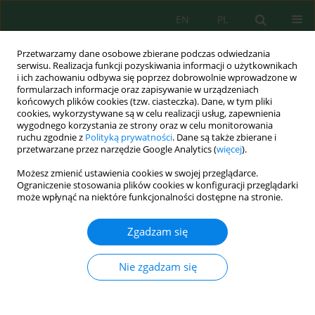
EN
PL
Przetwarzamy dane osobowe zbierane podczas odwiedzania
serwisu. Realizacja funkcji pozyskiwania informacji o użytkownikach
i ich zachowaniu odbywa się poprzez dobrowolnie wprowadzone w
formularzach informacje oraz zapisywanie w urządzeniach
końcowych plików cookies (tzw. ciasteczka). Dane, w tym pliki
cookies, wykorzystywane są w celu realizacji usług, zapewnienia
wygodnego korzystania ze strony oraz w celu monitorowania
Słowo kluczowe
BDOT10k
ruchu zgodnie z
Polityką prywatności
. Dane są także zbierane i
przetwarzane przez narzędzie Google Analytics (
więcej
).
Możesz zmienić ustawienia cookies w swojej przeglądarce.
ZRÓŻNICOWANIE PRZESTRZENNE WSKAŹNIKA
Ograniczenie stosowania plików cookies w konfiguracji przeglądarki
ISTOTNOŚCI EKOLOGICZNEJ W WOJEWÓDZTWIE
może wpłynąć na niektóre funkcjonalności dostępne na stronie.
PODKARPACKIM
Zgadzam się
Tomasz Salata
,
Katarzyna Małgorzata Cegielska
,
Krzysztof Gawroński
,
Barbara Czesak
Nie zgadzam się
Inż. Ekolog. 2016; 50:82-91
DOI
:
https://doi.org/10.12912/23920629/65505
Statystyki