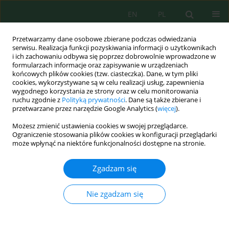
EN
PL
Przetwarzamy dane osobowe zbierane podczas odwiedzania
serwisu. Realizacja funkcji pozyskiwania informacji o użytkownikach
i ich zachowaniu odbywa się poprzez dobrowolnie wprowadzone w
formularzach informacje oraz zapisywanie w urządzeniach
końcowych plików cookies (tzw. ciasteczka). Dane, w tym pliki
cookies, wykorzystywane są w celu realizacji usług, zapewnienia
wygodnego korzystania ze strony oraz w celu monitorowania
Słowo kluczowe
Dunajec
ruchu zgodnie z
Polityką prywatności
. Dane są także zbierane i
przetwarzane przez narzędzie Google Analytics (
więcej
).
Możesz zmienić ustawienia cookies w swojej przeglądarce.
Wybrane aspekty funkcjonowania oczyszczalni
Ograniczenie stosowania plików cookies w konfiguracji przeglądarki
ścieków w Szczawnicy w aspekcie jakości wód
może wpłynąć na niektóre funkcjonalności dostępne na stronie.
odbiornika
Zgadzam się
Ewa Wąsik
,
Krzysztof Chmielowski
,
Dariusz Młyński
,
Dawid Bedla
Inż. Ekolog. 2017; 6:41-51
Nie zgadzam się
DOI
:
https://doi.org/10.12912/23920629/79568
Statystyki
Streszczenie
Artykuł
(PDF)