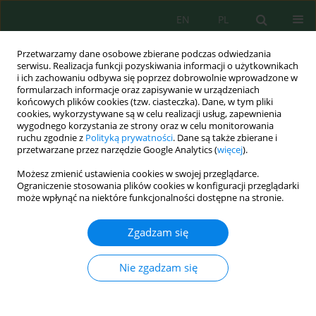
EN
PL
Przetwarzamy dane osobowe zbierane podczas odwiedzania
serwisu. Realizacja funkcji pozyskiwania informacji o użytkownikach
i ich zachowaniu odbywa się poprzez dobrowolnie wprowadzone w
formularzach informacje oraz zapisywanie w urządzeniach
końcowych plików cookies (tzw. ciasteczka). Dane, w tym pliki
cookies, wykorzystywane są w celu realizacji usług, zapewnienia
wygodnego korzystania ze strony oraz w celu monitorowania
Słowo kluczowe
LOS
ruchu zgodnie z
Polityką prywatności
. Dane są także zbierane i
przetwarzane przez narzędzie Google Analytics (
więcej
).
displacement
Możesz zmienić ustawienia cookies w swojej przeglądarce.
Ograniczenie stosowania plików cookies w konfiguracji przeglądarki
może wpłynąć na niektóre funkcjonalności dostępne na stronie.
Linking annual land subsidence to built-up
density across coastal tourism zones via
Zgadzam się
Sentinel-1 differential interferometric synthetic
aperture radar
Nie zgadzam się
Moh Saifulloh
,
I Nyoman Sunarta
,
M. Baiquni
,
Ni Made Trigunasih
,
I
Made Adikampana
Ecol. Eng. Environ. Technol. 2025; 9:326-336