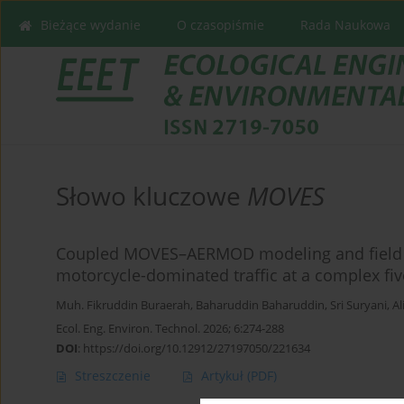
Bieżące wydanie
O czasopiśmie
Rada Naukowa
Słowo kluczowe
MOVES
Coupled MOVES–AERMOD modeling and field v
motorcycle-dominated traffic at a complex fiv
Muh. Fikruddin Buraerah
,
Baharuddin Baharuddin
,
Sri Suryani
,
A
Ecol. Eng. Environ. Technol. 2026; 6:274-288
DOI
:
https://doi.org/10.12912/27197050/221634
Streszczenie
Artykuł
(PDF)