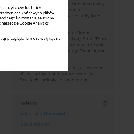
Improving soil erodibility estimation using
i o użytkownikach i ich
a plasticity-based K factor in a
rządzeniach końcowych plików
Mediterranean basin: A case study from
wygodnego korzystania ze strony
northern Morocco
z narzędzie Google Analytics
Deep Learning Approach for Runoff
acji przeglądarki może wpłynąć na
Prediction: Evaluating the Long-Short-Term
Memory Neural Network Architectures for
Capturing Extreme Discharge Events in the
Ouergha Basin, Morocco
A two-decade remote sensing assessment
of sea surface temperature trends in
Pakistan's exclusive economic zone
Indeksy
Indeks słów kluczowych
Indeks autorów