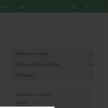
 druku
EN
PL
Wyślij swój artykuł
Informacje dla Autorów
Archiwum
Najczęściej czytane
Miesiąc
Rok