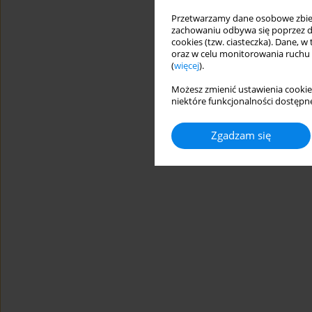
Przetwarzamy dane osobowe zbiera
zachowaniu odbywa się poprzez d
cookies (tzw. ciasteczka). Dane, w
oraz w celu monitorowania ruchu
(
więcej
).
Możesz zmienić ustawienia cookie
niektóre funkcjonalności dostępne
Zgadzam się