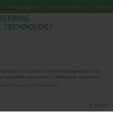
Redakcja i Wydawca
Opłaty za publikację
Artykuły w
alidation of carbon monoxide dispersion from
e-leg urban intersection in Makassar, Indonesia
limuddin Hamzah
,
Eymal B. Demmallino
Statystyki