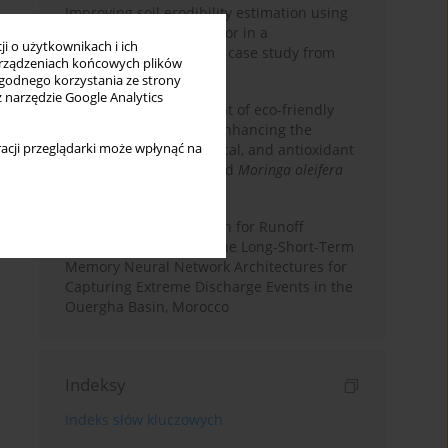
Improving soil erodibility estimation using
a plasticity-based K factor in a
i o użytkownikach i ich
Mediterranean basin: A case study from
rządzeniach końcowych plików
northern Morocco
wygodnego korzystania ze strony
z narzędzie Google Analytics
Comparative assessment of eco-friendly
priming strategies for enhancing the
acji przeglądarki może wpłynąć na
nutritional, phytochemical, and antioxidant
properties of germinated
Moringa oleifera
Lam. seeds
Deep Learning Approach for Runoff
Prediction: Evaluating the Long-Short-Term
Memory Neural Network Architectures for
Capturing Extreme Discharge Events in the
Ouergha Basin, Morocco
Indeksy
Indeks słów kluczowych