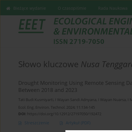
Bieżące wydanie
O czasopiśmie
Rada Naukowa
Słowo kluczowe
Nusa Tenggar
Drought Monitoring Using Remote Sensing Dat
Between 2018 and 2023
Tati Budi Kusmiyarti
,
I Wayan Sandi Adnyana
,
I Wayan Nuarsa
,
I 
Ecol. Eng. Environ. Technol. 2024; 11:134-145
DOI
:
https://doi.org/10.12912/27197050/192472
Streszczenie
Artykuł
(PDF)