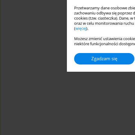
Przetwarzamy dane osobowe zbiera
zachowaniu odbywa się poprzez d
cookies (tzw. ciasteczka). Dane, w
oraz w celu monitorowania ruchu
(
więcej
).
Możesz zmienić ustawienia cookie
niektóre funkcjonalności dostępne
Zgadzam się