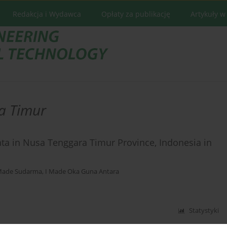
Redakcja i Wydawca
Opłaty za publikację
Artykuły w
a Timur
a in Nusa Tenggara Timur Province, Indonesia in
Made Sudarma
,
I Made Oka Guna Antara
Statystyki