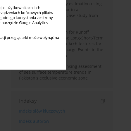
Improving soil erodibility estimation using
i o użytkownikach i ich
a plasticity-based K factor in a
rządzeniach końcowych plików
Mediterranean basin: A case study from
wygodnego korzystania ze strony
northern Morocco
z narzędzie Google Analytics
Deep Learning Approach for Runoff
acji przeglądarki może wpłynąć na
Prediction: Evaluating the Long-Short-Term
Memory Neural Network Architectures for
Capturing Extreme Discharge Events in the
Ouergha Basin, Morocco
A two-decade remote sensing assessment
of sea surface temperature trends in
Pakistan's exclusive economic zone
Indeksy
Indeks słów kluczowych
Indeks autorów