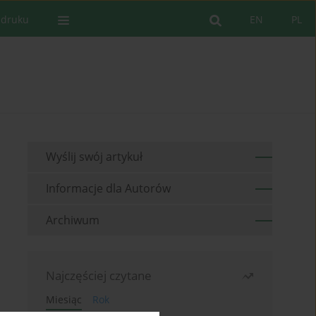
 druku
EN
PL
Wyślij swój artykuł
Informacje dla Autorów
Archiwum
Najczęściej czytane
Miesiąc
Rok