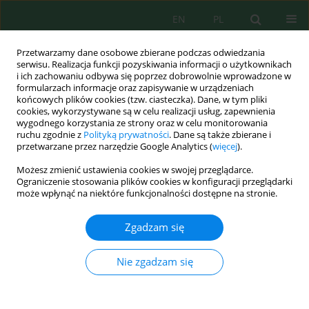
EN
PL
Przetwarzamy dane osobowe zbierane podczas odwiedzania
serwisu. Realizacja funkcji pozyskiwania informacji o użytkownikach
i ich zachowaniu odbywa się poprzez dobrowolnie wprowadzone w
formularzach informacje oraz zapisywanie w urządzeniach
końcowych plików cookies (tzw. ciasteczka). Dane, w tym pliki
cookies, wykorzystywane są w celu realizacji usług, zapewnienia
wygodnego korzystania ze strony oraz w celu monitorowania
Słowo kluczowe
Quercus suber
ruchu zgodnie z
Polityką prywatności
. Dane są także zbierane i
przetwarzane przez narzędzie Google Analytics (
więcej
).
Możesz zmienić ustawienia cookies w swojej przeglądarce.
Sustainable Cork Oak Restoration – Mycorrhizal
Ograniczenie stosowania plików cookies w konfiguracji przeglądarki
Strategies and Companion Plant Dynamics
może wpłynąć na niektóre funkcjonalności dostępne na stronie.
Sanae Lahlimi El Alami
,
Amine Rkhaila
,
Marouane Aouji
,
Ahmed El
Zgadzam się
Aboudi
Ecol. Eng. Environ. Technol. 2024; 9:290-297
DOI
:
https://doi.org/10.12912/27197050/190802
Nie zgadzam się
Statystyki
Streszczenie
Artykuł
(PDF)