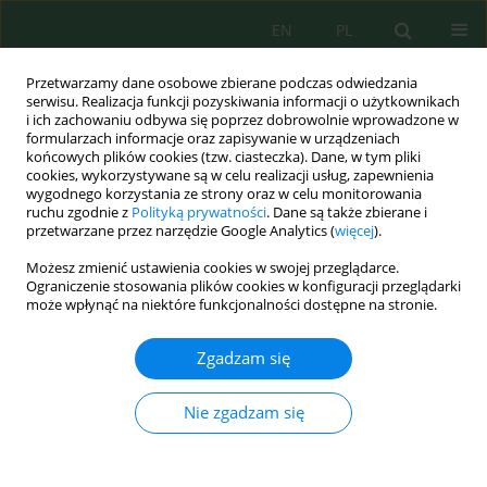
EN
PL
Przetwarzamy dane osobowe zbierane podczas odwiedzania
serwisu. Realizacja funkcji pozyskiwania informacji o użytkownikach
i ich zachowaniu odbywa się poprzez dobrowolnie wprowadzone w
formularzach informacje oraz zapisywanie w urządzeniach
końcowych plików cookies (tzw. ciasteczka). Dane, w tym pliki
cookies, wykorzystywane są w celu realizacji usług, zapewnienia
wygodnego korzystania ze strony oraz w celu monitorowania
Słowo kluczowe
TOPSIS
ruchu zgodnie z
Polityką prywatności
. Dane są także zbierane i
przetwarzane przez narzędzie Google Analytics (
więcej
).
The Analysis of Support Systems of Underground
Możesz zmienić ustawienia cookies w swojej przeglądarce.
Stormwater Basin Using a Multi-Criteria Analysis
Ograniczenie stosowania plików cookies w konfiguracji przeglądarki
może wpłynąć na niektóre funkcjonalności dostępne na stronie.
and Modeling – A Case Study
Mariame Bouchaqour
,
Latifa Ouadif
,
Lahcen Bahi
Zgadzam się
Ecol. Eng. Environ. Technol. 2024; 1:101-114
DOI
:
https://doi.org/10.12912/27197050/174257
Nie zgadzam się
Statystyki
Streszczenie
Artykuł
(PDF)