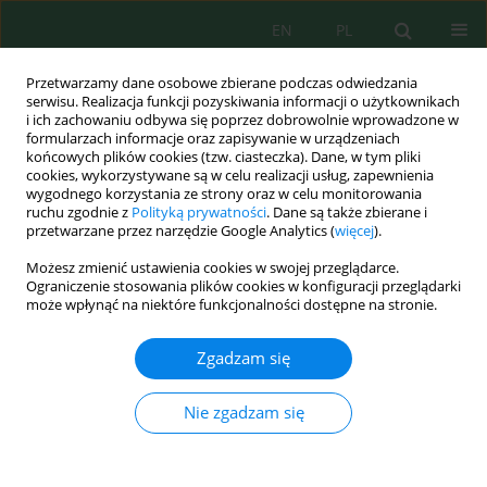
EN
PL
Przetwarzamy dane osobowe zbierane podczas odwiedzania
serwisu. Realizacja funkcji pozyskiwania informacji o użytkownikach
i ich zachowaniu odbywa się poprzez dobrowolnie wprowadzone w
formularzach informacje oraz zapisywanie w urządzeniach
końcowych plików cookies (tzw. ciasteczka). Dane, w tym pliki
cookies, wykorzystywane są w celu realizacji usług, zapewnienia
wygodnego korzystania ze strony oraz w celu monitorowania
Słowo kluczowe
ammonium
ruchu zgodnie z
Polityką prywatności
. Dane są także zbierane i
przetwarzane przez narzędzie Google Analytics (
więcej
).
Continuous-flow magnesium-activated biochar
Możesz zmienić ustawienia cookies w swojej przeglądarce.
filtration for ammonium and phosphate recovery
Ograniczenie stosowania plików cookies w konfiguracji przeglądarki
może wpłynąć na niektóre funkcjonalności dostępne na stronie.
from domestic wastewater
I Made Wahyu Wijaya
,
Nurul Setiadewi
,
Ni Made Dharma Shantini
Zgadzam się
Suena
,
I Ketut Sumantra
,
Dewa Agung Dibyacitta
,
Filemon Bram Gunas
Junior
Nie zgadzam się
Ecol. Eng. Environ. Technol. 2026; 9
Statystyki
Streszczenie