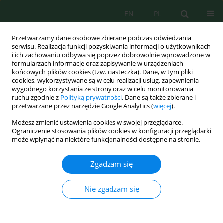
EN
PL
Przetwarzamy dane osobowe zbierane podczas odwiedzania
serwisu. Realizacja funkcji pozyskiwania informacji o użytkownikach
i ich zachowaniu odbywa się poprzez dobrowolnie wprowadzone w
formularzach informacje oraz zapisywanie w urządzeniach
końcowych plików cookies (tzw. ciasteczka). Dane, w tym pliki
cookies, wykorzystywane są w celu realizacji usług, zapewnienia
wygodnego korzystania ze strony oraz w celu monitorowania
Słowo kluczowe
arbuscular
ruchu zgodnie z
Polityką prywatności
. Dane są także zbierane i
przetwarzane przez narzędzie Google Analytics (
więcej
).
mycorrhizal fungi (AMF)
Możesz zmienić ustawienia cookies w swojej przeglądarce.
Ograniczenie stosowania plików cookies w konfiguracji przeglądarki
Land cover shapes arbuscular mycorrhizal fungal
może wpłynąć na niektóre funkcjonalności dostępne na stronie.
communities in the Maros-Pangkep karst
landscape
Zgadzam się
Gusmiaty Gusmiaty
,
Muhammad Restu
,
Siti Halimah Larekeng
,
Retno
Prayudyaningsih
,
Mukrimin Mukrimin
,
Muhammad Akhsan Akib
,
Fajri
Nie zgadzam się
Ansari
,
Nilam Sari
,
Lisa Tandi
,
Nur Padli
Ecol. Eng. Environ. Technol. 2026; 4:297-314
DOI
:
https://doi.org/10.12912/27197050/218941