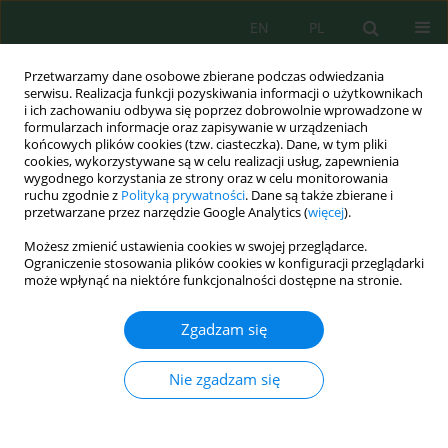
EN
PL
Przetwarzamy dane osobowe zbierane podczas odwiedzania
serwisu. Realizacja funkcji pozyskiwania informacji o użytkownikach
i ich zachowaniu odbywa się poprzez dobrowolnie wprowadzone w
formularzach informacje oraz zapisywanie w urządzeniach
końcowych plików cookies (tzw. ciasteczka). Dane, w tym pliki
cookies, wykorzystywane są w celu realizacji usług, zapewnienia
wygodnego korzystania ze strony oraz w celu monitorowania
Słowo kluczowe
bilans wodny
ruchu zgodnie z
Polityką prywatności
. Dane są także zbierane i
przetwarzane przez narzędzie Google Analytics (
więcej
).
Możesz zmienić ustawienia cookies w swojej przeglądarce.
ZMIANY SKŁADNIKÓW BILANSU WODNEGO
Ograniczenie stosowania plików cookies w konfiguracji przeglądarki
ŚRÓDLEŚNEGO OCZKA WODNEGO W LATACH O
może wpłynąć na niektóre funkcjonalności dostępne na stronie.
RÓŻNYM PRZEBIEGU WARUNKÓW
METEOROLOGICZNYCH
Zgadzam się
Mariusz Korytowski
,
Czesław Szafrański
Nie zgadzam się
Inż. Ekolog. 2014; 39:85-94
DOI
:
https://doi.org/10.12912/2081139X.53
Statystyki