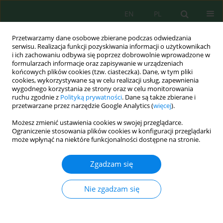
EN
PL
Przetwarzamy dane osobowe zbierane podczas odwiedzania
serwisu. Realizacja funkcji pozyskiwania informacji o użytkownikach
i ich zachowaniu odbywa się poprzez dobrowolnie wprowadzone w
formularzach informacje oraz zapisywanie w urządzeniach
końcowych plików cookies (tzw. ciasteczka). Dane, w tym pliki
cookies, wykorzystywane są w celu realizacji usług, zapewnienia
wygodnego korzystania ze strony oraz w celu monitorowania
Słowo kluczowe
biogazownia
ruchu zgodnie z
Polityką prywatności
. Dane są także zbierane i
przetwarzane przez narzędzie Google Analytics (
więcej
).
BIOGAZOWNIA JAKO ELEMENT MAJĄCY
Możesz zmienić ustawienia cookies w swojej przeglądarce.
POZYTYWNY WPŁYW NA ZMIANY
Ograniczenie stosowania plików cookies w konfiguracji przeglądarki
może wpłynąć na niektóre funkcjonalności dostępne na stronie.
ŚRODOWISKOWE PRZESTRZENI WIEJSKICH
Wojciech Pawłowski
Zgadzam się
Inż. Ekolog. 2017; 5:157-169
DOI
:
https://doi.org/10.12912/23920629/76780
Nie zgadzam się
Statystyki
Streszczenie
Artykuł
(PDF)