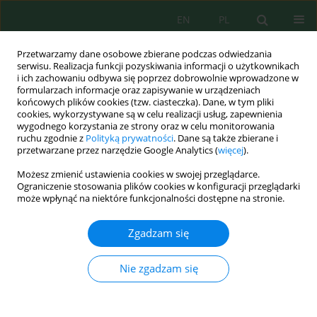
EN
PL
Przetwarzamy dane osobowe zbierane podczas odwiedzania
serwisu. Realizacja funkcji pozyskiwania informacji o użytkownikach
i ich zachowaniu odbywa się poprzez dobrowolnie wprowadzone w
formularzach informacje oraz zapisywanie w urządzeniach
końcowych plików cookies (tzw. ciasteczka). Dane, w tym pliki
cookies, wykorzystywane są w celu realizacji usług, zapewnienia
wygodnego korzystania ze strony oraz w celu monitorowania
Słowo kluczowe
biological
ruchu zgodnie z
Polityką prywatności
. Dane są także zbierane i
przetwarzane przez narzędzie Google Analytics (
więcej
).
products
Możesz zmienić ustawienia cookies w swojej przeglądarce.
Ograniczenie stosowania plików cookies w konfiguracji przeglądarki
Realization of winter wheat biological potential
może wpłynąć na niektóre funkcjonalności dostępne na stronie.
through the implementation of biologization
elements in cultivation technology
Zgadzam się
Oleksandr Chornomorets
,
Iryna Sokolovska
,
Tetiana Khomenko
,
Maiia
Dzham
,
Nataliia Valentiuk
Nie zgadzam się
Ecol. Eng. Environ. Technol. 2026; 6:236-247
DOI
:
https://doi.org/10.12912/27197050/221573
Statystyki